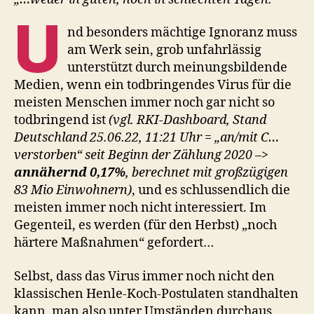
U
nd besonders mächtige Ignoranz muss
am Werk sein, grob unfahrlässig
unterstützt durch meinungsbildende
Medien, wenn ein todbringendes Virus für die
meisten Menschen immer noch gar nicht so
todbringend ist
(vgl. RKI-Dashboard, Stand
Deutschland 25.06.22, 11:21 Uhr = „an/mit C…
verstorben“ seit Beginn der Zählung 2020 –>
annähernd 0,17%
, berechnet mit großzügigen
83 Mio Einwohnern)
, und es schlussendlich die
meisten immer noch nicht interessiert. Im
Gegenteil, es werden (für den Herbst) „noch
härtere Maßnahmen“ gefordert…
Selbst, dass das Virus immer noch nicht den
klassischen Henle-Koch-Postulaten standhalten
kann, man also unter Umständen durchaus