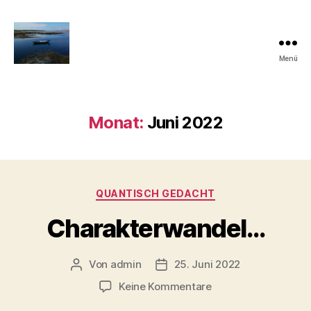
Menü
Quantisch
gedacht
Monat:
Juni 2022
Kategorien
QUANTISCH GEDACHT
Charakterwandel…
Von
admin
25. Juni 2022
Beitragsautor
Veröffentlichungsdatum
zu
Keine Kommentare
Charakterwandel…