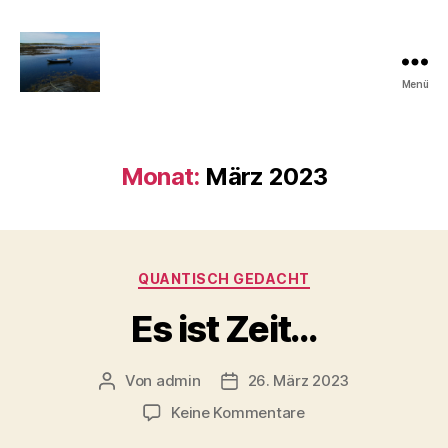
Menü
Quantisch
gedacht
Monat:
März 2023
Kategorien
QUANTISCH GEDACHT
Es ist Zeit…
Von
admin
26. März 2023
Beitragsautor
Veröffentlichungsdatum
zu
Keine Kommentare
Es