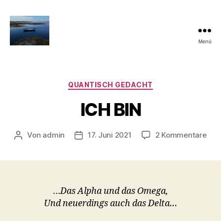
Menü
Quantisch
gedacht
Kategorien
QUANTISCH GEDACHT
ICH BIN
zu
Von
admin
17. Juni 2021
2 Kommentare
Beitragsautor
Veröffentlichungsdatum
ICH
BIN
…
Das Alpha und das Omega,
Und neuerdings auch das Delta…