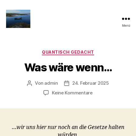
Menü
Quantisch
gedacht
Kategorien
QUANTISCH GEDACHT
Was wäre wenn…
Von
admin
24. Februar 2025
Beitragsautor
Veröffentlichungsdatum
zu
Keine Kommentare
Was
wäre
wenn…
…wir uns hier nur noch an die Gesetze halten
würden,