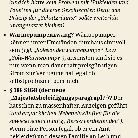
(und ich hätte kein Problem mit Umkleiden und
Toiletten für diverse Geschlechter. Denn das
Prinzip der „Schutzräume“ sollte weiterhin
unangetastet bleiben)
Wärmepumpenzwang?
Wärmepumpen
können unter Umständen durchaus sinnvoll
sein
(vgl. „Solesondenwärmepumpe“, bzw.
„Sole-Wärmepumpe“)
, ansonsten sind sie es
nur, wenn man dauerhaft preisgünstigen
Strom zur Verfügung hat, egal ob
selbstproduziert oder nicht
§ 188 StGB (der neue
„Majestätsbeleidigungsparagraph“)?
Der
hat schon zu massenhaften Anzeigen geführt
(und erquicklichen Nebeneinkünften für die
sowieso schon häufig „Besserverdienenden“)
.
Wenn eine Person (egal, ob er ein Amt
bekleidet) und dessen Familie an Leib und