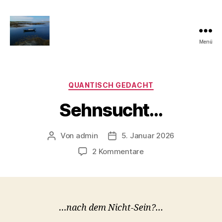
Menü
Quantisch
gedacht
Kategorien
QUANTISCH GEDACHT
Sehnsucht…
Von
admin
5. Januar 2026
Beitragsautor
Veröffentlichungsdatum
zu
2 Kommentare
Sehnsucht…
…nach dem Nicht-Sein?…