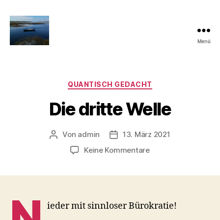
Menü
Quantisch
gedacht
Kategorien
QUANTISCH GEDACHT
Die dritte Welle
Von
admin
13. März 2021
Beitragsautor
Veröffentlichungsdatum
zu
Keine Kommentare
Die
dritte
Welle
N
ieder mit sinnloser Bürokratie!